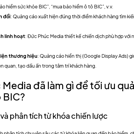
ảo hiểm sức khỏe BIC”, “mua bảo hiểm ô tô BIC”, v.v.
n đổi
: Quảng cáo xuất hiện đúng thời điểm khách hàng tìm ki
h linh hoạt
: Đức Phúc Media thiết kế chiến dịch phù hợp với
iện thương hiệu
: Quảng cáo hiển thị (Google Display Ads) gi
ên quan, tạo dấu ấn trong tâm trí khách hàng.
 Media đã làm gì để tối ưu qu
 BIC?
 và phân tích từ khóa chiến lược
 phân tích chuyên sâu các từ khóa liên quan đến bảo hiểm, c