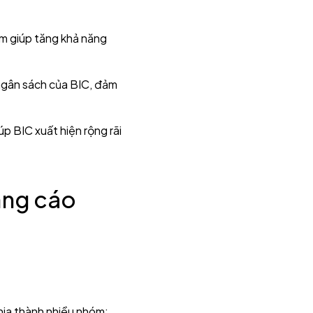
ếm giúp tăng khả năng
 ngân sách của BIC, đảm
úp BIC xuất hiện rộng rãi
ảng cáo
hia thành nhiều nhóm: