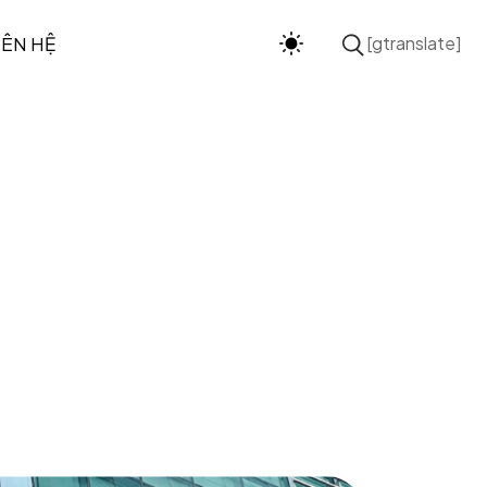
IÊN HỆ
[gtranslate]