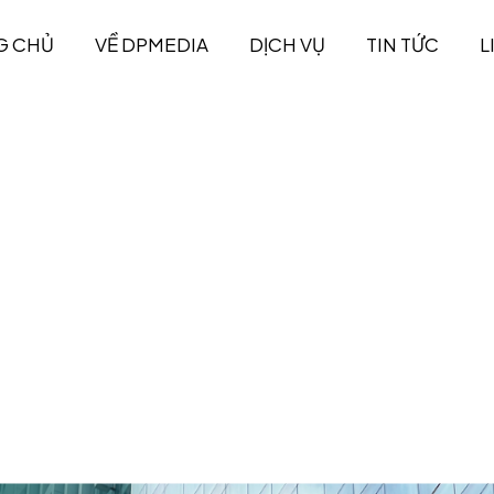
G CHỦ
VỀ DPMEDIA
DỊCH VỤ
TIN TỨC
L