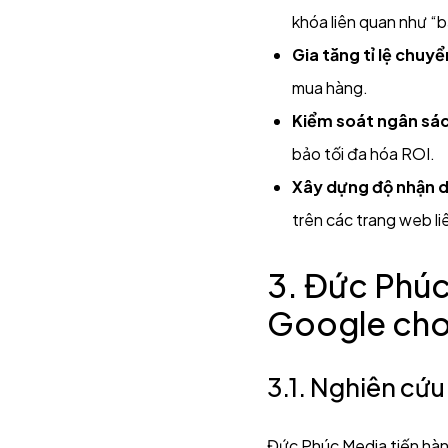
khóa liên quan như “b
Gia tăng tỉ lệ chuyể
mua hàng.
Kiểm soát ngân sác
bảo tối đa hóa ROI.
Xây dựng độ nhận d
trên các trang web li
3. Đức Phúc
Google cho
3.1. Nghiên cứu
Đức Phúc Media tiến hành