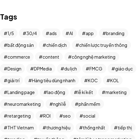
Tags
1/5
30/4
ads
AI
app
branding
bất động sản
chiến dịch
chiến lược truyền thông
commerce
content
công nghệ marketing
Design
DPMedia
du lịch
FMCG
giáo dục
giải trí
Hàng tiêu dùng nhanh
KOC
KOL
Landing page
lao động
lễ kí kết
marketing
neuromarketing
nghỉ lễ
phần mềm
retargeting
ROI
seo
social
THT Vietnam
thương hiệu
thống nhất
tiếp thị