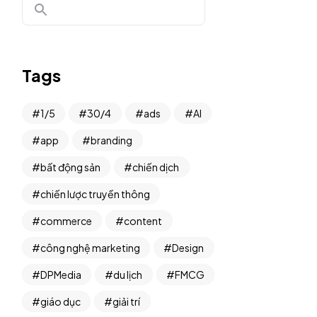
Tags
1/5
30/4
ads
AI
app
branding
bất động sản
chiến dịch
chiến lược truyền thông
commerce
content
công nghệ marketing
Design
DPMedia
du lịch
FMCG
giáo dục
giải trí