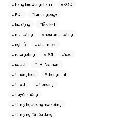
Hàng tiêu dùng nhanh
KOC
KOL
Landing page
lao động
lễ kí kết
marketing
neuromarketing
nghỉ lễ
phần mềm
retargeting
ROI
seo
social
THT Vietnam
thương hiệu
thống nhất
tiếp thị
trending
truyền thông
tâm lý học trong marketing
tâm lý người tiêu dùng