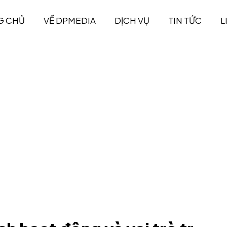
G CHỦ
VỀ DPMEDIA
DỊCH VỤ
TIN TỨC
L