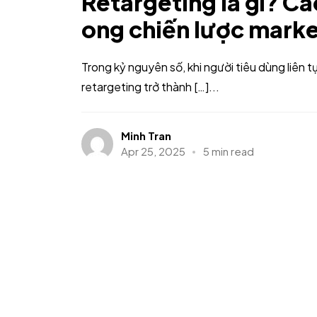
Retargeting là gì? Cá
ong chiến lược marke
Trong kỷ nguyên số, khi người tiêu dùng liên t
retargeting trở thành […]...
Minh Tran
Apr 25, 2025
5 min read