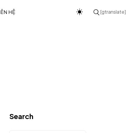
IÊN HỆ
[gtranslate]
Search